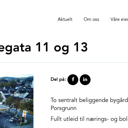
Aktuelt
Om oss
Våre ei
egata 11 og 13
Del på:
To sentralt beliggende bygård
Porsgrunn
Fullt utleid til nærings- og bo