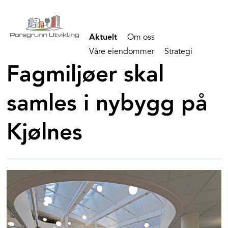
Aktuelt
Om oss
Våre eiendommer
Strategi
FAQ
Kontakt
Fagmiljøer skal
samles i nybygg på
Kjølnes