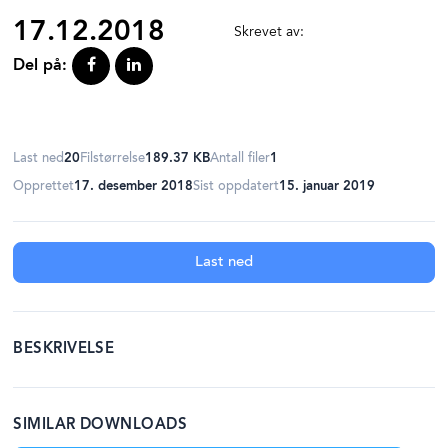
17.12.2018
Skrevet av:
Del på:
Last ned
20
Filstørrelse
189.37 KB
Antall filer
1
Opprettet
17. desember 2018
Sist oppdatert
15. januar 2019
Last ned
BESKRIVELSE
SIMILAR DOWNLOADS